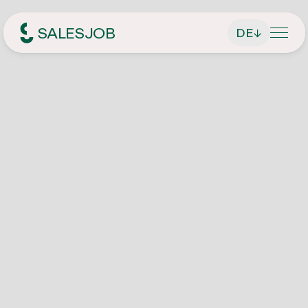
SALESJOB
DE
↓
Headhunter für Sales
Über Uns
Leistungen
Geschäftsführer finden
Jobsuche
Führungskräfte finden
Aktuelle Stellenangebote
Magazin
Vertriebsmitarbeiter finden
Initiativbewerbung
Kontakt