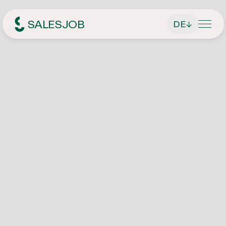
SALESJOB
DE
↓
Headhunter für Sales
Über Uns
Leistungen
Geschäftsführer finden
Jobsuche
Führungskräfte finden
Aktuelle Stellenangebote
Magazin
Vertriebsmitarbeiter finden
Initiativbewerbung
Kontakt