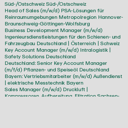
Süd-/Ostschweiz
Süd-/Ostschweiz
Head of Sales (m/w/d) PSA-Lösungen für
Reinraumumgebungen
Metropolregion Hannover-
Braunschweig-Göttingen-Wolfsburg
Business Development Manager (m/w/d)
Ingenieursdienstleistungen für den Schienen- und
Fahrzeugbau
Deutschland | Österreich | Schweiz
Key Account Manager (m/w/d) Intralogistik |
Safety Solutions
Deutschland
Deutschland: Senior Key Account Manager
(m/f/d) Pflanzen- und Speiseöl
Deutschland
Bayern: Vertriebsmitarbeiter (m/w/d) Außendienst
| elektrische Messtechnik
Bayern
Sales Manager (m/w/d) Druckluft |
Kompressoren, Aufbereitung, Filtration
Sachsen-
Anhalt
Gebietsverkaufsleiter (m/w/d) Holzlacke &
Farben für Schreinereien, Tischlereien und
Möbelhersteller
Bielefeld, Vechta, Osnabrück