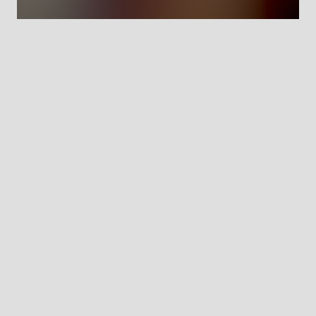
Im Normalfall suchen unsere Headhunter Sie.
Wir freuen uns aber auch, wenn Sie den Weg zu
uns finden. Für Talente, die ihre Zukunft im
Vertrieb sehen, haben wir immer ein offenes
Ohr. Und natürlich offene Positionen. Welche
Branche interessiert Sie?
Innen- und Außendienst
Gebietsleitung
Key-Account-Management
Vertriebsleitung