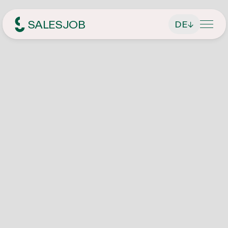
SALESJOB
DE
↓
Headhunter für Sales
Über Uns
Leistungen
Geschäftsführer finden
Jobsuche
Führungskräfte finden
Aktuelle Stellenangebote
Magazin
Vertriebsmitarbeiter finden
Initiativbewerbung
Kontakt