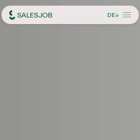
SALESJOB
DE
↓
Headhunter für Sales
Über Uns
Leistungen
Geschäftsführer finden
Jobsuche
Führungskräfte finden
Aktuelle Stellenangebote
Magazin
Vertriebsmitarbeiter finden
Initiativbewerbung
Kontakt