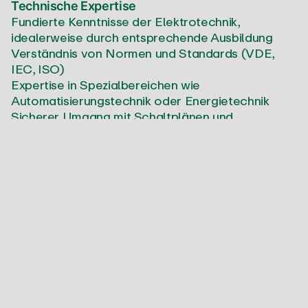
Technische Expertise
Fundierte Kenntnisse der Elektrotechnik,
idealerweise durch entsprechende Ausbildung
Verständnis von Normen und Standards (VDE,
IEC, ISO)
Expertise in Spezialbereichen wie
Automatisierungstechnik oder Energietechnik
Sicherer Umgang mit Schaltplänen und
technischen Spezifikationen
Digitale Kompetenzen
Erfahrung mit E-CAD Systemen und digitalen
Produkt-Konfiguratoren
Verständnis für IoT-Anwendungen und Smart
Building Technologien
Kenntnisse in Building Information Modeling
(BIM)
Kompetenz in digitalen Vertriebstools und CRM-
Systemen
Vertriebliche Fähigkeiten
Erfahrung im technischen Projektvertrieb