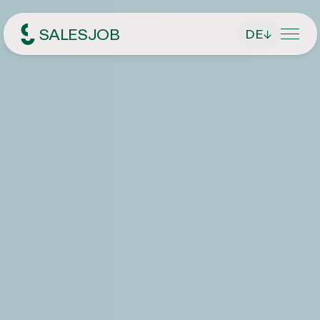
SALESJOB
DE
↓
Headhunter für Sales
Über Uns
Leistungen
Geschäftsführer finden
Jobsuche
Führungskräfte finden
Aktuelle Stellenangebote
Magazin
Vertriebsmitarbeiter finden
Initiativbewerbung
Kontakt