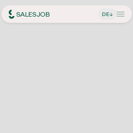
SALESJOB
DE
↓
Headhunter für Sales
Über Uns
Leistungen
Geschäftsführer finden
Jobsuche
Führungskräfte finden
Aktuelle Stellenangebote
Magazin
Vertriebsmitarbeiter finden
Initiativbewerbung
Kontakt