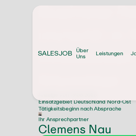
Business D
(m/w/d) in 
innovativen
Über
SALESJOB
Leistungen
J
Uns
Sitzmöbel
Anzeige von
19.06.2026
Einsatzgebiet
Deutschland Nord-Ost
Tätigkeitsbeginn
nach Absprache
Ihr Ansprechpartner
Clemens Nau