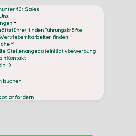
ager
unter für Sales
Uns
ungen
 für
äftsführer finden
Führungskräfte
n
Vertriebsmitarbeiter finden
uche
altiger
lle Stellenangebote
Initiativbewerbung
zin
Kontakt
din →
n buchen
ot anfordern