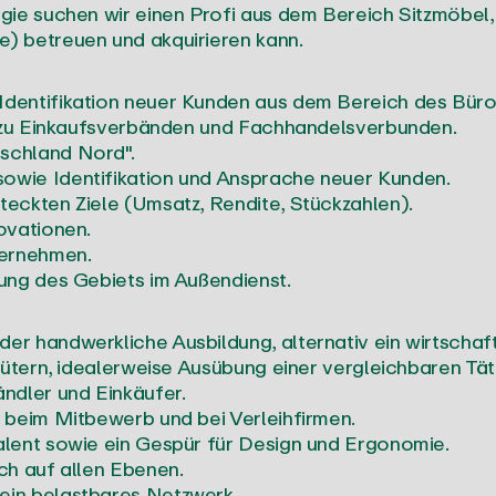
ie suchen wir einen Profi aus dem Bereich Sitzmöbel, 
) betreuen und akquirieren kann.
dentifikation neuer Kunden aus dem Bereich des Bür
e zu Einkaufsverbänden und Fachhandelsverbunden.
schland Nord".
wie Identifikation und Ansprache neuer Kunden.
eckten Ziele (Umsatz, Rendite, Stückzahlen).
ovationen.
ternehmen.
ung des Gebiets im Außendienst.
r handwerkliche Ausbildung, alternativ ein wirtschaf
gütern, idealerweise Ausübung einer vergleichbaren Täti
ndler und Einkäufer.
 beim Mitbewerb und bei Verleihfirmen.
lent sowie ein Gespür für Design und Ergonomie.
ch auf allen Ebenen.
in belastbares Netzwerk.