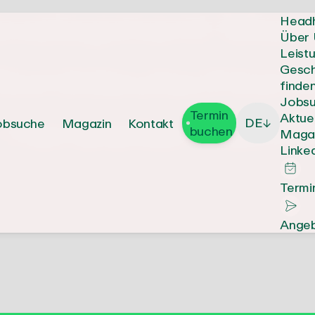
evelopment Man
Headh
Über 
Leist
Norddeutschland
Gesch
finde
Jobs
Termin
 Hersteller nachh
Aktue
DE
obsuche
Magazin
Kontakt
↓
buchen
Maga
Linke
Termi
Angeb