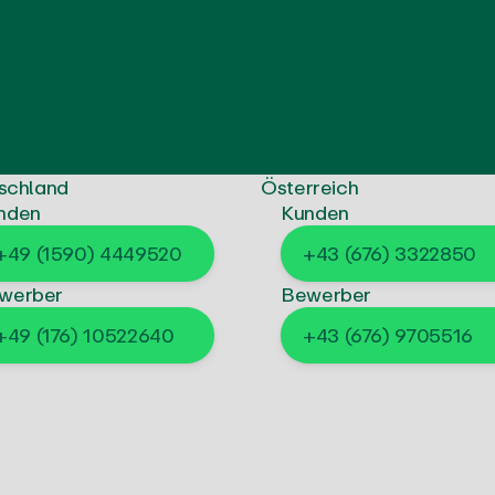
schland
Österreich
nden
Kunden
+49 (1590) 4449520
+43 (676) 3322850
werber
Bewerber
+49 (176) 10522640
+43 (676) 9705516
e
s
j
o