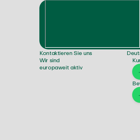
Kontaktieren Sie uns
Deut
Wir sind
Ku
europaweit aktiv
Be
s
a
l