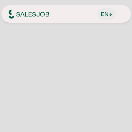
SALESJOB
EN
↓
Headhunter für Sales
About Us
Services
Find managing directors / CEOs
Job Search
Find executives
Current vacancies
Magazin
Find sales employees
Speculative Application
Contact