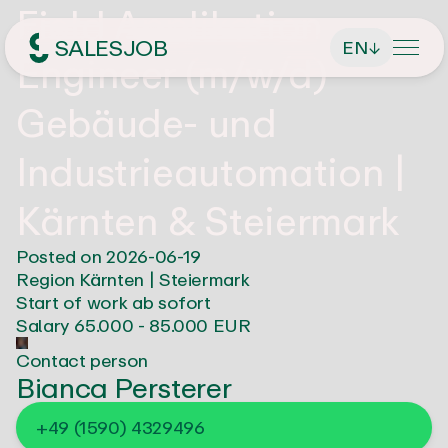
Field Applikation
SALESJOB
EN
↓
Engineer (m/w/d)
Headhunter für Sales
Gebäude- und
Industrieautomation |
About Us
Kärnten & Steiermark
Services
Posted on
2026-06-19
Region
Kärnten | Steiermark
Find managing directors / CEOs
Start of work
ab sofort
Job Search
Salary
65.000 - 85.000 EUR
Find executives
Contact person
Current vacancies
Magazin
Bianca Persterer
Find sales employees
Speculative Application
+49 (1590) 4329496
Contact