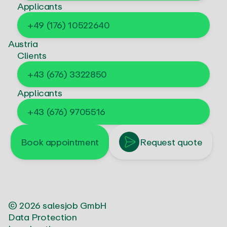
Applicants
+49 (176) 10522640
Austria
Clients
+43 (676) 3322850
Applicants
+43 (676) 9705516
Book appointment
Request quote
s
a
l
e
s
j
o
b
© 2026 salesjob GmbH
Data Protection