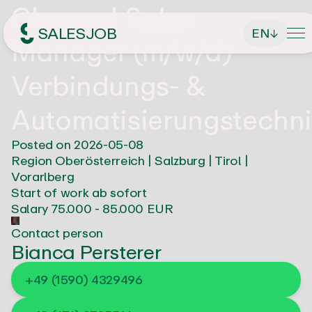
Channel Sales
SALESJOB
EN
↓
Manager (m/w/d)
Headhunter für Sales
Verbindungs- &
Automatisierungstechni
About Us
Posted on
2026-05-08
Region
Oberösterreich | Salzburg | Tirol |
Services
Vorarlberg
Start of work
ab sofort
Salary
75.000 - 85.000 EUR
Find managing directors / CEOs
Job Search
Contact person
Find executives
Bianca Persterer
Current vacancies
Magazin
Find sales employees
+49 (1590) 4329496
Speculative Application
Contact