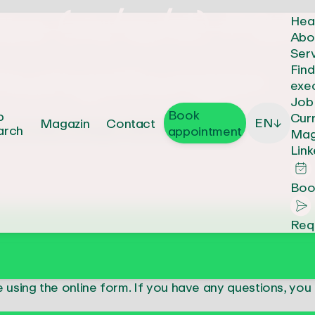
les (m/w/d) PSA
Hea
Abo
Ser
umumgebungen
Fin
exe
Job
Book
b
Cur
EN
Magazin
Contact
↓
unschweig-Göttingen-Wolfsburg
arch
appointment
Mag
Link
Boo
Req
e using the
online form
. If you have any questions, you