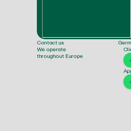
Contact us
Germ
We operate
Cli
throughout Europe
Ap
s
a
l