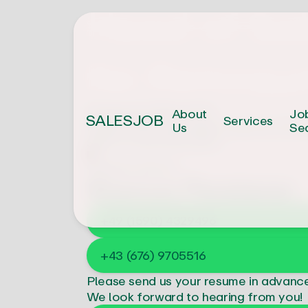
Head of Sa
für Reinra
Posted on
2026-07-29
About
Jo
SALESJOB
Services
Region
Metropolregion Hannover-Bra
Us
Se
Start of work
ab sofort
Contact person
Bianca Persterer
+49 (1590) 4329496
+43 (676) 9705516
Please send us your resume in advanc
We look forward to hearing from you!