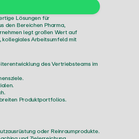
wertige Lösungen für
aus den Bereichen Pharma,
ernehmen legt großen Wert auf
, kollegiales Arbeitsumfeld mit
terentwicklung des Vertriebsteams im
ensziele.
alen.
h.
breiten Produktportfolios.
chutzausrüstung oder Reinraumprodukte.
aching und Zielerreichung.