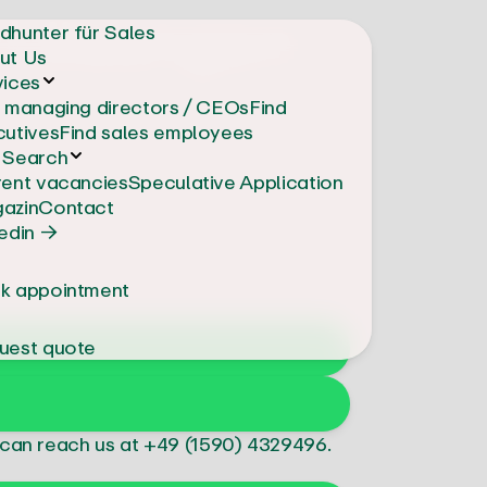
-Lösungen
dhunter für Sales
ut Us
vices
d managing directors / CEOs
Find
cutives
Find sales employees
 Search
rent vacancies
Speculative Application
azin
Contact
edin →
k appointment
uest quote
 can reach us at
+49 (1590) 4329496
.