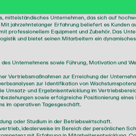
ges, mittelständisches Unternehmen, das sich auf hoch
 Mit jahrzehntelanger Erfahrung beliefert es Kunden 
e mit professionellem Equipment und Zubehör. Das Unt
Logistik und bietet seinen Mitarbeitern ein dynamisches
 des Unternehmens sowie Führung, Motivation und Wei
her Vertriebsmaßnahmen zur Erreichung der Unternehm
rbsanalysen zur Identifikation von Wachstumspotenzi
e Umsatz- und Ergebnisentwicklung im Vertriebsbereic
nbeziehungen sowie erfolgreiche Positionierung eines 
ms im operativen Tagesgeschäft.
ung oder Studium in der Betriebswirtschaft.
vertrieb, idealerweise im Bereich der persönlichen S
kompetenz mit Erfahrung in Mitarbeiterentwicklung, Co