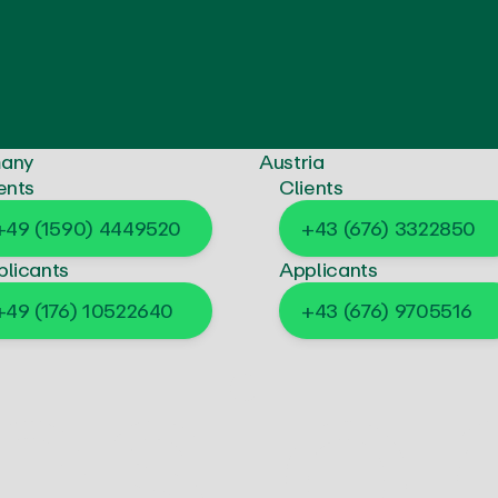
any
Austria
ents
Clients
+49 (1590) 4449520
+43 (676) 3322850
plicants
Applicants
+49 (176) 10522640
+43 (676) 9705516
e
s
j
o