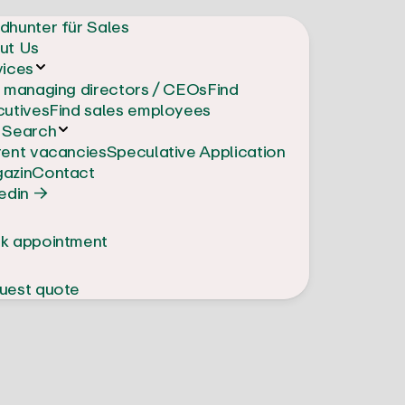
dhunter für Sales
ut Us
vices
d managing directors / CEOs
Find
cutives
Find sales employees
 Search
rent vacancies
Speculative Application
azin
Contact
edin →
k appointment
uest quote