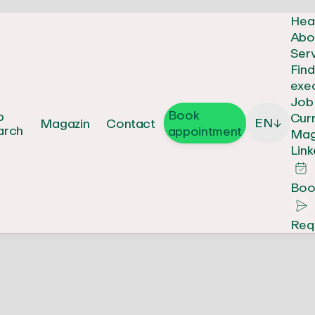
Hea
Abo
Ser
Fin
exe
Job
Book
b
Cur
EN
Magazin
Contact
↓
arch
appointment
Mag
Link
Boo
Req