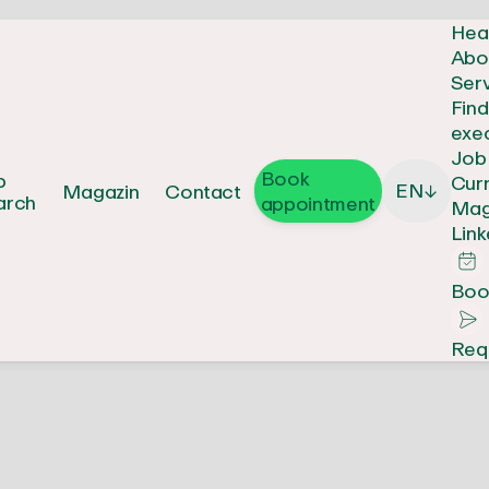
Hea
Abo
Ser
Fin
exe
Job
Book
b
Cur
EN
Magazin
Contact
↓
arch
appointment
Mag
Link
Boo
Req