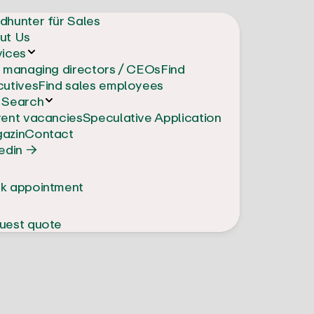
dhunter für Sales
ut Us
vices
d managing directors / CEOs
Find
cutives
Find sales employees
 Search
rent vacancies
Speculative Application
azin
Contact
edin →
k appointment
uest quote