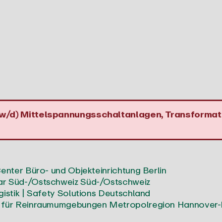
w/d) Mittelspannungsschaltanlagen, Transformat
enter Büro- und Objekteinrichtung
Berlin
r Süd-/Ostschweiz
Süd-/Ostschweiz
stik | Safety Solutions
Deutschland
 für Reinraumumgebungen
Metropolregion Hannover-
 Ingenieursdienstleistungen für den Schienen- und 