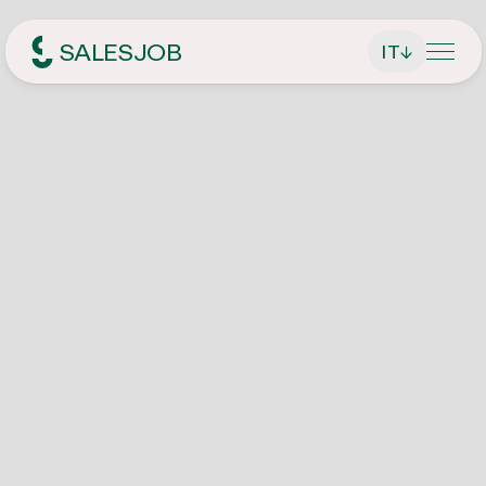
SALESJOB
IT
↓
Headhunter per le vendite
Chi siamo
Servizi
Trova direttore generale / CEO
Ricerca di lavoro
Trova dirigenti
Offerte die lavoro attuali
Rivista
Trova addetti alle vendite
Candidatura spontanea
Contatto