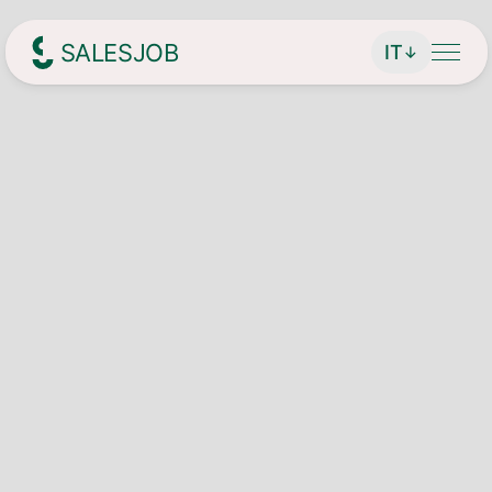
SALESJOB
IT
↓
Headhunter per le vendite
Chi siamo
Servizi
Trova direttore generale / CEO
Ricerca di lavoro
Trova dirigenti
Offerte die lavoro attuali
Rivista
Trova addetti alle vendite
Candidatura spontanea
Contatto