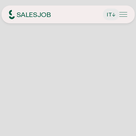
SALESJOB
IT
↓
Headhunter per le vendite
Chi siamo
Servizi
Trova direttore generale / CEO
Ricerca di lavoro
Trova dirigenti
Offerte die lavoro attuali
Rivista
Trova addetti alle vendite
Candidatura spontanea
Contatto