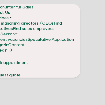
dhunter für Sales
ut Us
vices
d managing directors / CEOs
Find
cutives
Find sales employees
 Search
rent vacancies
Speculative Application
azin
Contact
edin →
k appointment
uest quote