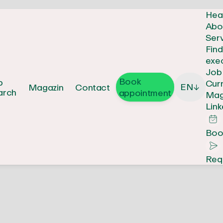
Hea
Abo
Ser
Fin
exe
Job
Book
b
Cur
EN
Magazin
Contact
↓
arch
appointment
Mag
Link
Boo
Req