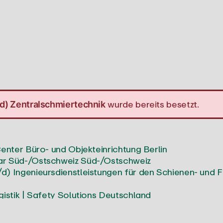
wurde bereits besetzt.
d) Zentralschmiertechnik
enter Büro- und Objekteinrichtung
Berlin
r Süd-/Ostschweiz
Süd-/Ostschweiz
 Ingenieursdienstleistungen für den Schienen- und 
stik | Safety Solutions
Deutschland
 für Reinraumumgebungen
Metropolregion Hannover-
Außendienst | elektrische Messtechnik
Bayern