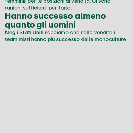
femminili per le posizioni di vendita. Ci sono
ragioni sufficienti per farlo.
Hanno successo almeno
quanto gli uomini
Negli Stati Uniti sappiamo che nelle vendite i
team misti hanno più successo delle monoculture
maschili. Il motivo è il diverso carattere e le
diverse qualità che uomini e donne mettono in
campo. Quando lavorano insieme, i risultati sono
migliori.
Ad esempio, le donne sono più empatiche degli
uomini. Può sembrare un luogo comune, ma è un
fatto provato. Così come le abilità più marcate
delle donne nei settori della gestione delle
relazioni, dell'ascolto attivo, della capacità di
compromesso e della risoluzione dei conflitti. O
detta in un altro modo: le donne tendono a
essere migliori comunicatrici e quindi completano
in modo ottimale i team di vendita. Anzi, spesso si