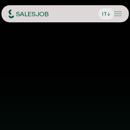
SALESJOB
IT
↓
Headhunter per le vendite
Chi siamo
Servizi
Trova direttore generale / CEO
Ricerca di lavoro
Trova dirigenti
Offerte die lavoro attuali
Rivista
Trova addetti alle vendite
Candidatura spontanea
Contatto