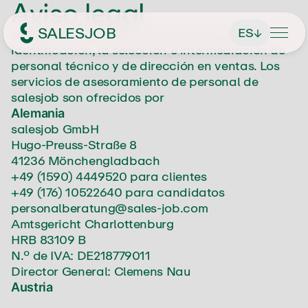
Aviso legal
SALESJOB
ES
salesjob GmbH se ha especializado en la
↓
identificación, la selección e intermediación de
personal técnico y de dirección en ventas. Los
Headhunter de ventas
servicios de asesoramiento de personal de
salesjob son ofrecidos por
Alemania
Contacto
salesjob GmbH
Hugo-Preuss-Straße 8
41236 Mönchengladbach
Linkedin →
+49 (1590) 4449520
para clientes
+49 (176) 10522640
para candidatos
personalberatung@sales-job.com
Pedir una cita
Amtsgericht Charlottenburg
HRB 83109 B
Solicitar oferta
N.º de IVA: DE218779011
Director General: Clemens Nau
Austria