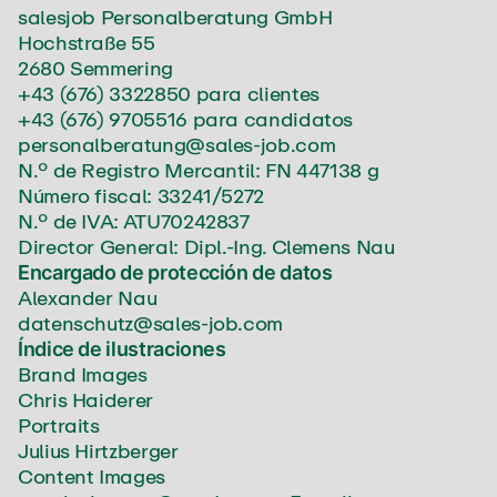
salesjob Personalberatung GmbH
Hochstraße 55
2680 Semmering
+43 (676) 3322850
para clientes
+43 (676) 9705516
para candidatos
personalberatung@sales-job.com
N.º de Registro Mercantil: FN 447138 g
Número fiscal: 33241/5272
N.º de IVA: ATU70242837
Director General: Dipl.-Ing. Clemens Nau
Encargado de protección de datos
Alexander Nau
datenschutz@sales-job.com
Índice de ilustraciones
Brand Images
Chris Haiderer
Portraits
Julius Hirtzberger
Content Images